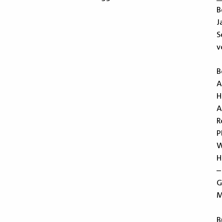
B
J
S
v
B
A
H
A
R
P
W
H
–
G
M
B