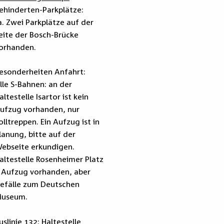
ehinderten-Parkplätze:
a. Zwei Parkplätze auf der
eite der Bosch-Brücke
orhanden.
esonderheiten Anfahrt:
lle S-Bahnen: an der
altestelle Isartor ist kein
ufzug vorhanden, nur
olltreppen. Ein Aufzug ist in
lanung, bitte auf der
ebseite erkundigen.
altestelle Rosenheimer Platz
 Aufzug vorhanden, aber
efälle zum Deutschen
useum.
uslinie 132: Haltestelle