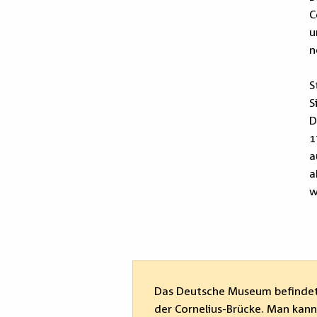
C
u
n
S
S
D
1
a
a
w
Das Deutsche Museum befindet 
der Cornelius-Brücke. Man ka