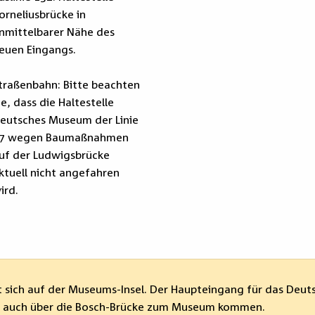
orneliusbrücke in
nmittelbarer Nähe des
euen Eingangs.
traßenbahn: Bitte beachten
ie, dass die Haltestelle
eutsches Museum der Linie
7 wegen Baumaßnahmen
uf der Ludwigsbrücke
ktuell nicht angefahren
ird.
sich auf der Museums-Insel. Der Haupteingang für das Deut
nn auch über die Bosch-Brücke zum Museum kommen.