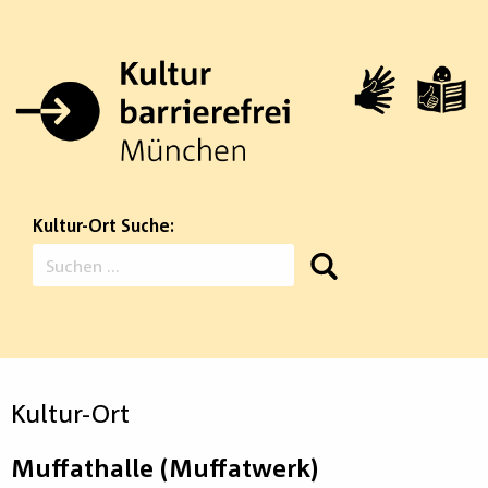
Zum
Inhalt
springen
Kultur-Ort Suche:
Suchen
nach:
Kultur-Ort
Muffathalle (Muffatwerk)