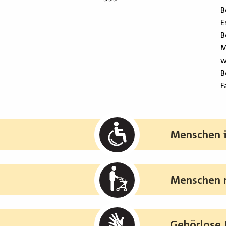
B
E
B
M
w
B
F
Menschen i
Menschen m
Gehörlose